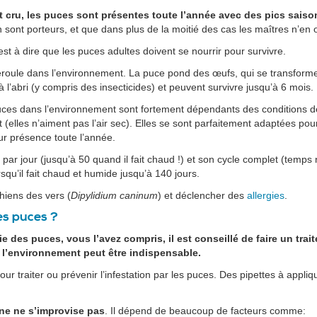
 cru, les puces sont présentes toute l’année avec des pics saiso
sont porteurs, et que dans plus de la moitié des cas les maîtres n’en 
est à dire que les puces adultes doivent se nourrir pour survivre.
déroule dans l’environnement. La puce pond des œufs, qui se transform
 l’abri (y compris des insecticides) et peuvent survivre jusqu’à 6 mois.
ces dans l’environnement sont fortement dépendants des conditions de 
(elles n’aiment pas l’air sec). Elles se sont parfaitement adaptées pour
ur présence toute l’année.
 jour (jusqu’à 50 quand il fait chaud !) et son cycle complet (temps
squ’il fait chaud et humide jusqu’à 140 jours.
hiens des vers (
Dipylidium caninum
) et déclencher des
allergies
.
s puces ?
ie des puces, vous l’avez compris, il est conseillé de faire un trai
e l’environnement peut être indispensable.
pour traiter ou prévenir l’infestation par les puces. Des pipettes à appliq
.
rne ne s’improvise pas
. Il dépend de beaucoup de facteurs comme: