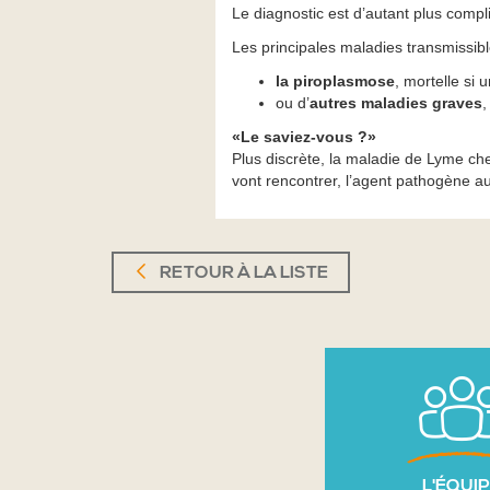
Le diagnostic est d’autant plus compli
Les principales maladies transmissib
la piroplasmose
, mortelle si 
ou d’
autres maladies graves
,
«Le saviez-vous ?»
Plus discrète, la maladie de Lyme ch
vont rencontrer, l’agent pathogène au
RETOUR À LA LISTE
L'ÉQUI