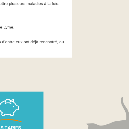
ttre plusieurs maladies à la fois.
 de Lyme.
 d’entre eux ont déjà rencontré, ou
S TARIFS