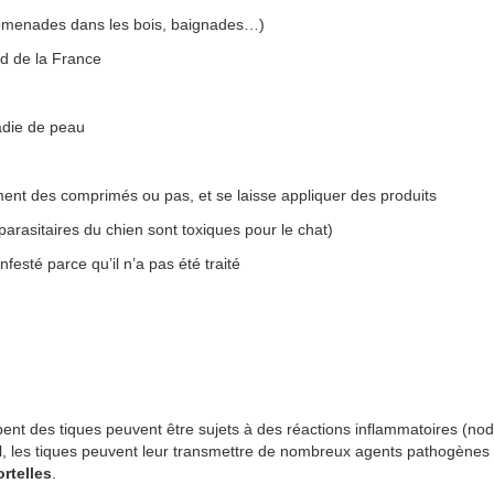
romenades dans les bois, baignades…)
ud de la France
ladie de peau
ement des comprimés ou pas, et se laisse appliquer des produits
parasitaires du chien sont toxiques pour le chat)
infesté parce qu’il n’a pas été traité
nt des tiques peuvent être sujets à des réactions inflammatoires (nodu
mal, les tiques peuvent leur transmettre de nombreux agents pathogène
rtelles
.