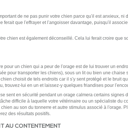
important de ne pas punir votre chien parce qu'il est anxieux, ni de
 ferait que l'effrayer et l'angoisser davantage, puisqu'il associ
votre chien est également déconseillé. Cela lui ferait croire que
 pour un chien qui a peur de l'orage est de lui trouver un endroi
sée pour transporter les chiens), sous un lit ou bien une chaise 
hien choisit de tels endroits car il s'y sent protégé et le bruit qui 
u, trouvez-lui en un et laissez-y quelques friandises pour l'enc
 se sent en sécurité pendant un orage calmera certains signes d'
tâche difficile à laquelle votre vétérinaire ou un spécialiste du
re chien au son du tonnerre et autre stimulus associé à l'orage.
rez des résultats positifs.
UIT AU CONTENTEMENT