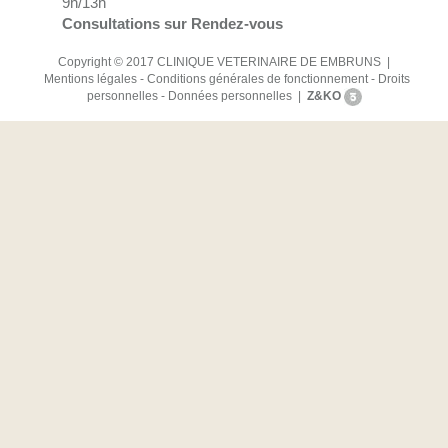
9h/13h
Consultations sur Rendez-vous
Copyright © 2017 CLINIQUE VETERINAIRE DE EMBRUNS |
Mentions légales
-
Conditions générales de fonctionnement
-
Droits
personnelles
-
Données personnelles
|
Z&KO