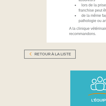
lors de la prise
franchise peut 
de la même faço
pathologie ou a
A la clinique vétérin
recommandons.
RETOUR À LA LISTE
L'ÉQUI