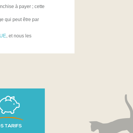
nchise à payer ; cette
 qui peut être par
EUE
, et nous les
S TARIFS